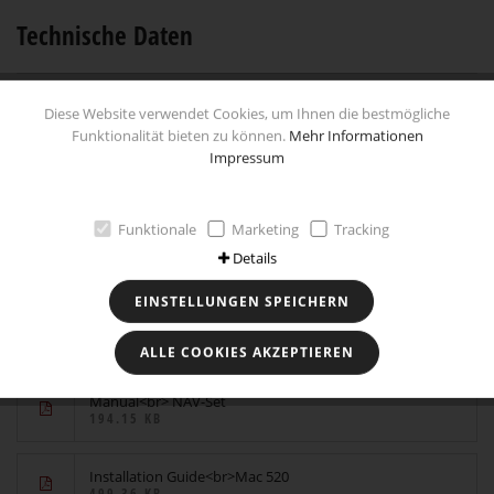
Technische Daten
Diese Website verwendet Cookies, um Ihnen die bestmögliche
Besonderheiten
Funktionalität bieten zu können.
Mehr Informationen
Impressum
Downloads
Funktionale
Marketing
Tracking
Details
EINSTELLUNGEN SPEICHERN
Manual<br>Spanish
3.88 MB
ALLE COOKIES AKZEPTIEREN
Manual<br> NAV-Set
194.15 KB
Installation Guide<br>Mac 520
499.36 KB