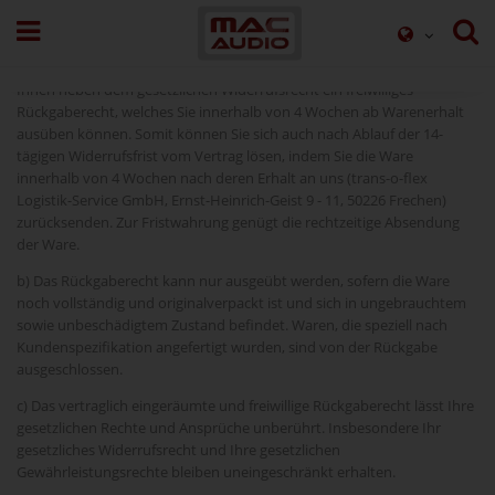
7. Rückgaberecht
a) Bei allen Bestellungen über unseren Online-Shop gewähren wir
Ihnen neben dem gesetzlichen Widerrufsrecht ein freiwilliges
Rückgaberecht, welches Sie innerhalb von 4 Wochen ab Warenerhalt
ausüben können. Somit können Sie sich auch nach Ablauf der 14-
tägigen Widerrufsfrist vom Vertrag lösen, indem Sie die Ware
innerhalb von 4 Wochen nach deren Erhalt an uns (trans-o-flex
Logistik-Service GmbH, Ernst-Heinrich-Geist 9 - 11, 50226 Frechen)
zurücksenden. Zur Fristwahrung genügt die rechtzeitige Absendung
der Ware.
b) Das Rückgaberecht kann nur ausgeübt werden, sofern die Ware
noch vollständig und originalverpackt ist und sich in ungebrauchtem
sowie unbeschädigtem Zustand befindet. Waren, die speziell nach
Kundenspezifikation angefertigt wurden, sind von der Rückgabe
ausgeschlossen.
c) Das vertraglich eingeräumte und freiwillige Rückgaberecht lässt Ihre
gesetzlichen Rechte und Ansprüche unberührt. Insbesondere Ihr
gesetzliches Widerrufsrecht und Ihre gesetzlichen
Gewährleistungsrechte bleiben uneingeschränkt erhalten.