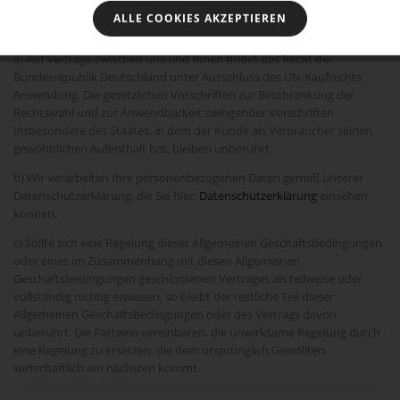
c) Im Übrigen sind Ansprüche auf Schadensersatz ausgeschlossen.
ALLE COOKIES AKZEPTIEREN
12. Schlussbestimmungen
a) Auf Verträge zwischen uns und Ihnen findet das Recht der
Bundesrepublik Deutschland unter Ausschluss des UN-Kaufrechts
Anwendung. Die gesetzlichen Vorschriften zur Beschränkung der
Rechtswahl und zur Anwendbarkeit zwingender Vorschriften
insbesondere des Staates, in dem der Kunde als Verbraucher seinen
gewöhnlichen Aufenthalt hat, bleiben unberührt.
b) Wir verarbeiten Ihre personenbezogenen Daten gemäß unserer
Datenschutzerklärung, die Sie hier:
Datenschutzerklärung
einsehen
können.
c) Sollte sich eine Regelung dieser Allgemeinen Geschäftsbedingungen
oder eines im Zusammenhang mit diesen Allgemeinen
Geschäftsbedingungen geschlossenen Vertrages als teilweise oder
vollständig nichtig erweisen, so bleibt der restliche Teil dieser
Allgemeinen Geschäftsbedingungen oder des Vertrags davon
unberührt. Die Parteien vereinbaren, die unwirksame Regelung durch
eine Regelung zu ersetzen, die dem ursprünglich Gewollten
wirtschaftlich am nächsten kommt.