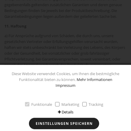
gegebenenfalls geltenden zusätzlichen Garantien und deren genaue
Bedingungen finden Sie jeweils bei der Produktbeschreibung. Die
Garantiebedingungen liegen außerdem der gelieferten Sache bei.
11. Haftung
a) Für Ansprüche aufgrund von Schäden, die durch uns, unsere
gesetzlichen Vertreter oder Erfüllungsgehilfen verursacht wurden,
haften wir stets unbeschränkt bei Verletzung des Lebens, des Körpers
oder der Gesundheit, bei vorsätzlicher oder grob fahrlässiger
Pflichtverletzung, bei Garantieversprechen, soweit vereinbart, oder
soweit der Anwendungsbereich des Produkthaftungsgesetzes
eröffnet ist.
Diese Website verwendet Cookies, um Ihnen die bestmögliche
Funktionalität bieten zu können.
Mehr Informationen
b) Bei Verletzung wesentlicher Vertragspflichten, deren Erfüllung die
Impressum
ordnungsgemäße Durchführung des Vertrages überhaupt erst
ermöglicht und auf deren Einhaltung der Vertragspartner regelmäßig
vertrauen darf, (Kardinalpflichten) durch leichte Fahrlässigkeit von
uns, unseren gesetzlichen Vertretern oder Erfüllungsgehilfen ist die
Funktionale
Marketing
Tracking
Haftung der Höhe nach auf den bei Vertragsschluss vorhersehbaren
Details
Schaden begrenzt, mit dessen Entstehung typischerweise gerechnet
werden muss.
EINSTELLUNGEN SPEICHERN