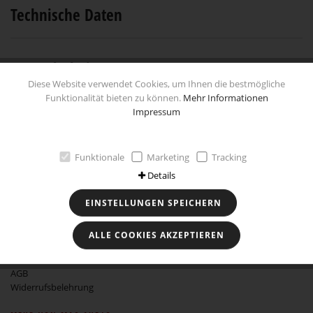
Technische Daten
Besonderheiten
Diese Website verwendet Cookies, um Ihnen die bestmögliche
Funktionalität bieten zu können.
Mehr Informationen
Impressum
Händlersuche
Facebook
Funktionale
Marketing
Tracking
Details
EINSTELLUNGEN SPEICHERN
RECHTLICHES
ALLE COOKIES AKZEPTIEREN
Impressum
Datenschutz
AGB
Widerrufsbelehrung