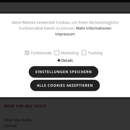
Diese Website verwendet Cookies, um Ihnen die bestmögliche
Funktionalität bieten zu können.
Mehr Informationen
Händlersuche
Facebook
Impressum
Funktionale
Marketing
Tracking
Details
RECHTLICHES
EINSTELLUNGEN SPEICHERN
Impressum
Datenschutz
ALLE COOKIES AKZEPTIEREN
AGB
Widerrufsbelehrung
MEHR VON MAC AUDIO
Über Mac Audio
Service