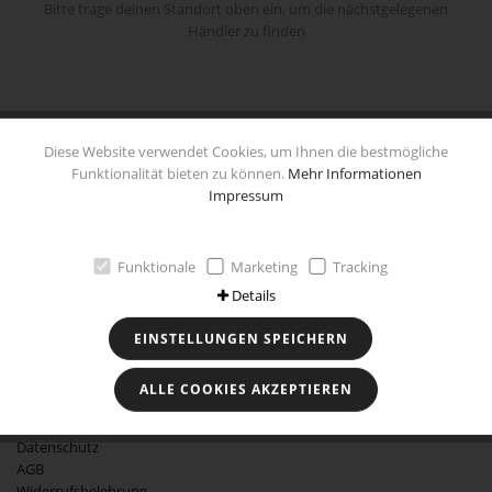
Bitte trage deinen Standort oben ein, um die nächstgelegenen
Händler zu finden
Diese Website verwendet Cookies, um Ihnen die bestmögliche
Funktionalität bieten zu können.
Mehr Informationen
Impressum
Händlersuche
Facebook
Funktionale
Marketing
Tracking
Details
EINSTELLUNGEN SPEICHERN
RECHTLICHES
ALLE COOKIES AKZEPTIEREN
Impressum
Datenschutz
AGB
Widerrufsbelehrung