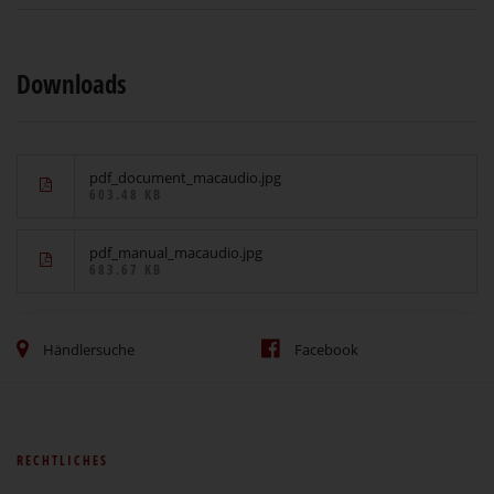
Downloads
pdf_document_macaudio.jpg
603.48 KB
pdf_manual_macaudio.jpg
683.67 KB
Händlersuche
Facebook
RECHTLICHES