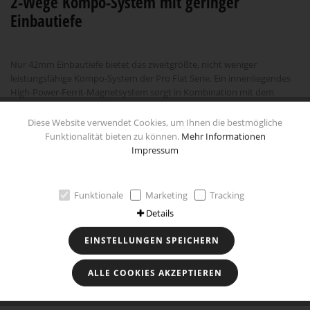
2-Wege Kompo-System mit geringer
Einbautiefe
Nur 42mm Einbautiefe bietet das zweitgrößte, nicht weniger
leistungsfähige Kompo-System der Pro Flat Serie. Ein innenliegendes
High-Power-Ferrit-Magnetsystem sorgt in Kombination mit dem
optimalen Wirkungsgrad einer leichten, beschichteten
Papiermembran und der Dynamic-Schaumsicke für exzellenten Klang.
Diese Website verwendet Cookies, um Ihnen die bestmögliche
Der Lautsprecher ist in einen stabilen Stahlkorb mit resonanzarmer
Funktionalität bieten zu können.
Mehr Informationen
Struktur-Beschichtung eingebettet. Dem Kompo-System liegt ein
Impressum
19mm Tweeter für den Hochtonbereich sowie eine separate
Frequenzweiche bei. Schicken Look und sicheren Schutz zugleich
garantiert das mehrteilige Abdeckgitter inkl. Diamond-Cut-Logo und
Funktionale
Marketing
Tracking
Black-Rubber-Beschichtung.
Details
Technische Daten
EINSTELLUNGEN SPEICHERN
ALLE COOKIES AKZEPTIEREN
Besonderheiten