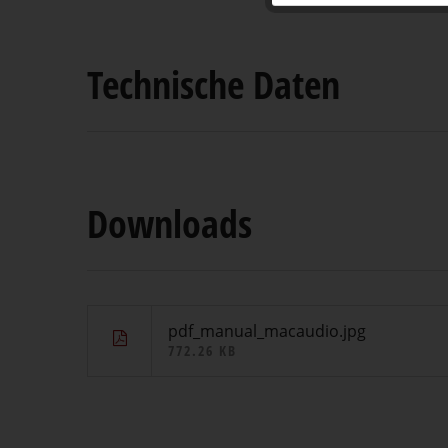
Technische Daten
Downloads
pdf_manual_macaudio.jpg
772.26 KB