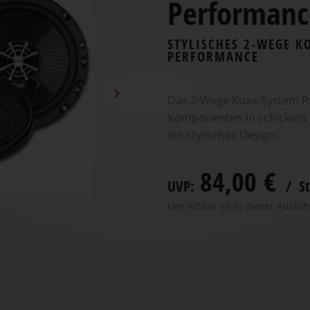
Performanc
STYLISCHES 2-WEGE K
PERFORMANCE
Das 2-Wege Koax-System Pe
Komponenten in schickem D
ein stylisches Design.
84,00 €
UVP:
/ St
Der Artikel ist in dieser Ausfüh