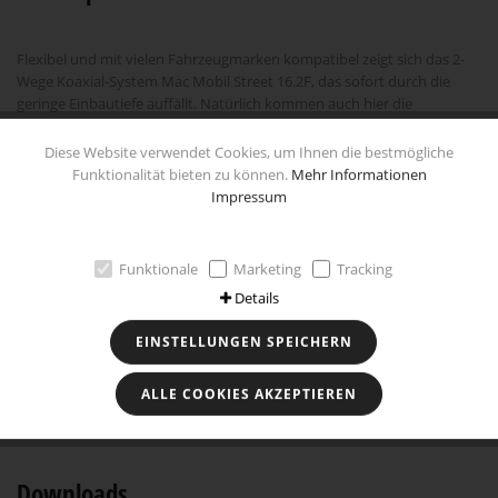
Flexibel und mit vielen Fahrzeugmarken kompatibel zeigt sich das 2-
Wege Koaxial-System Mac Mobil Street 16.2F, das sofort durch die
geringe Einbautiefe auffällt. Natürlich kommen auch hier die
hochwertigen Komponenten wie die mehrfach gepresste und
beschichtete Papiermembran mit leichter Schaumsicke für hohen
Diese Website verwendet Cookies, um Ihnen die bestmögliche
Wirkungsgrad, der stabile Stahlkorb mit zusätzlicher
Funktionalität bieten zu können.
Mehr Informationen
Schwingspulenbelüftung und der im Titan-Style eloxierte Hochtöner
Impressum
zum Einsatz. Zentrierung und Magnetfeld sind durch das Klippel-
Messverfahren optimiert.
Funktionale
Marketing
Tracking
Technische Daten
Details
EINSTELLUNGEN SPEICHERN
Besonderheiten
ALLE COOKIES AKZEPTIEREN
Downloads