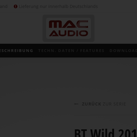
sand
Lieferung nur innerhalb Deutschlands
ESCHREIBUNG
TECHN. DATEN / FEATURES
DOWNLOA
ZURÜCK
ZUR SERIE
BT Wild 20