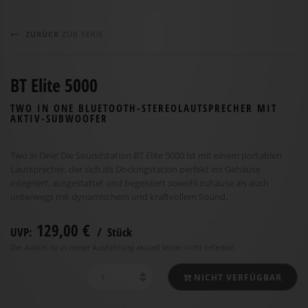
ZURÜCK
ZUR SERIE
BT Elite 5000
TWO IN ONE BLUETOOTH-STEREOLAUTSPRECHER MIT
AKTIV-SUBWOOFER
Two in One! Die Soundstation BT Elite 5000 ist mit einem portablen
Lautsprecher, der sich als Dockingstation perfekt ins Gehäuse
integriert, ausgestattet und begeistert sowohl zuhause als auch
unterwegs mit dynamischem und kraftvollem Sound.
129,00 €
UVP:
/ Stück
Der Artikel ist in dieser Ausführung aktuell leider nicht lieferbar.
NICHT VERFÜGBAR