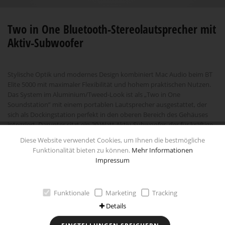
Two in One Bluetooth-Stereolautsprecher mit
Aktiv-Subwoofer
Stylische Optik und modernes Design kombiniert Mac Audio beim BT
Elite 5000 mit maximaler Flexibilität und hohem praktischen Nutzen.
Das System im Aluminium/Tweed-Look ist als „Two in One
Soundstation” mit einem portablen Lautsprecher ausgestattet, der
sich als Dockingstation perfekt in den oberen Bereich des Gehäuses
integriert. Darunter sitzt ein 20 Watt Aktiv-Subwoofer, der für kräftige
und dynamische Basswiedergabe sorgt. Ist man mobil unterwegs,
Diese Website verwendet Cookies, um Ihnen die bestmögliche
kann man den kompakten portablen Speaker einfach abnehmen und
Funktionalität bieten zu können.
Mehr Informationen
genießt dank des leistungsfähigen Akkus und zwei 38mm
Impressum
Breitbändern bis zu sechs Stunden qualitativ hochwertige
Musikwiedergabe. Die drahtlose Signalübertragung erfolgt
komfortabel via Bluetooth, mit den großen Multifunktionstasten ist
Funktionale
Marketing
Tracking
auch die Bedienung am Gerät ein Kinderspiel. Die integrierte
Freisprecheinrichtung rundet das perfekt aufeinander abgestimmte
Details
Two in One Soundsystem ab