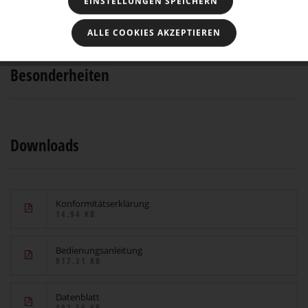
EINSTELLUNGEN SPEICHERN
Technische Daten
ALLE COOKIES AKZEPTIEREN
Besonderheiten
Downloads
Konformitätserklärung
14.94 KB
Bedienungsanleitung
917.31 KB
Datenblatt
492.56 KB