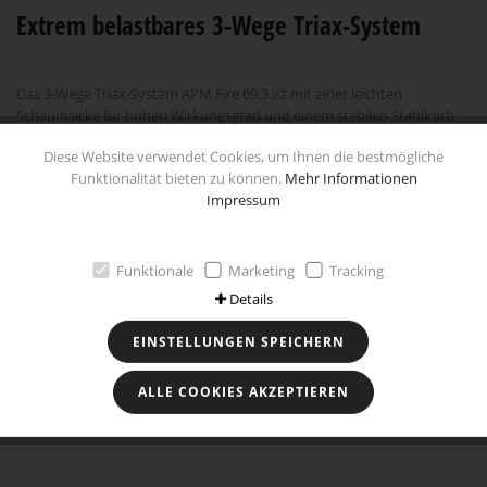
Extrem belastbares 3-Wege Triax-System
Das 3-Wege Triax-System APM Fire 69.3 ist mit einer leichten
Schaumsicke für hohen Wirkungsgrad und einem stabilen Stahlkorb
mit zusätzlicher Schwingspulenbelüftung für maximale Belastbarkeit
Diese Website verwendet Cookies, um Ihnen die bestmögliche
konzipiert. Die mehrfach gepresste und beschichtete Papiermembran
Funktionalität bieten zu können.
Mehr Informationen
sorgt für exzellente Klangqualität und souveräne Leistungen auch bei
Impressum
hohem Pegel. Für höchste Präzision ist die Zentrierung und das
Magnetfeld durch das Klippel-Messverfahren optimiert. Sowohl der
Hoch- als auch Mitteltöner des Triax-Systems sind eloxiert.
Funktionale
Marketing
Tracking
Technische Daten
Details
EINSTELLUNGEN SPEICHERN
Besonderheiten
ALLE COOKIES AKZEPTIEREN