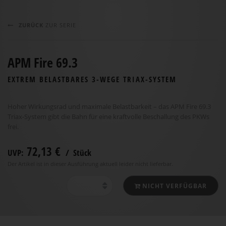
ZURÜCK
ZUR SERIE
APM Fire 69.3
EXTREM BELASTBARES 3-WEGE TRIAX-SYSTEM
Hoher Wirkungsrad und maximale Belastbarkeit – das APM Fire 69.3
Triax-System gibt die Bahn für eine kraftvolle Beschallung des PKWs
frei.
72,13 €
UVP:
/ Stück
Der Artikel ist in dieser Ausführung aktuell leider nicht lieferbar.
NICHT VERFÜGBAR