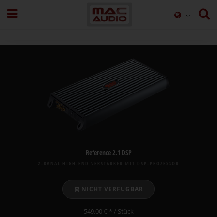
Reference 2.1 DSP
2-KANAL HIGH-END VERSTÄRKER MIT DSP-PROZESSOR
NICHT VERFÜGBAR
549,00 € *
/ Stück