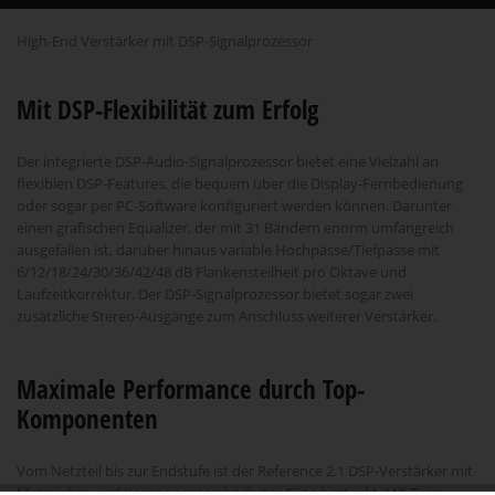
High-End Verstärker mit DSP-Signalprozessor
Mit DSP-Flexibilität zum Erfolg
Der integrierte DSP-Audio-Signalprozessor bietet eine Vielzahl an
flexiblen DSP-Features, die bequem über die Display-Fernbedienung
oder sogar per PC-Software konfiguriert werden können. Darunter
einen grafischen Equalizer, der mit 31 Bändern enorm umfangreich
ausgefallen ist, darüber hinaus variable Hochpässe/Tiefpässe mit
6/12/18/24/30/36/42/48 dB Flankensteilheit pro Oktave und
Laufzeitkorrektur. Der DSP-Signalprozessor bietet sogar zwei
zusätzliche Stereo-Ausgänge zum Anschluss weiterer Verstärker.
Maximale Performance durch Top-
Komponenten
Vom Netzteil bis zur Endstufe ist der Reference 2.1 DSP-Verstärker mit
Materialien und Komponenten höchster Güte bestückt. Mit Twin