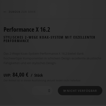
ZURÜCK
ZUR SERIE
Performance X 16.2
STYLISCHES 2-WEGE KOAX-SYSTEM MIT EXZELLENTER
PERFORMANCE
Das 2-Wege Koax-System Performance X 16.2 bietet dank
hochwertiger Komponenten in schickem Design exzellente akustische
Fähigkeiten und ein stylisches Design.
84,00 €
UVP:
/ Stück
Der Artikel ist in dieser Ausführung aktuell leider nicht lieferbar.
NICHT VERFÜGBAR