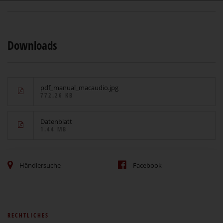
Downloads
pdf_manual_macaudio.jpg
772.26 KB
Datenblatt
1.44 MB
Händlersuche
Facebook
RECHTLICHES