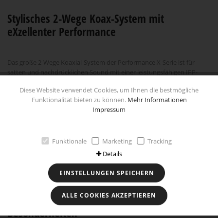
Stylisches 2-Wege Koax-System mit
eXzellenter Performance
Das große 2-Wege Koaxial-System der Performance X-Serie ist für
satten und nachdrücklichen Sound mit einer leistungsfähigen IPP-
Membran und einer zusätzlichen Schwingspulenbelüftung für
Diese Website verwendet Cookies, um Ihnen die bestmögliche
maximale Belastbarkeit ausgestattet. Damit ein natürlicher und
Funktionalität bieten zu können.
Mehr Informationen
verzerrungsfreier Sound garantiert werden kann, sind Zentrierung und
Impressum
Magnetfeld des Performance X 16.2 mit dem lasergestützten Klippel-
Messverfahren optimiert. Für größtmöglichen Membranhub sorgt
eine robuste Gummisicke. Die stylische Optik verleiht dem System die
Wabenstrukturprägung der Membran und ein Abdeckgitter im
Funktionale
Marketing
Tracking
Hexagon-Design.
Details
Technische Daten
EINSTELLUNGEN SPEICHERN
ALLE COOKIES AKZEPTIEREN
Besonderheiten