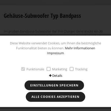
Gehäuse-Subwoofer Typ Bandpass
Im großen Bandpass-Subwoofer der Pro Charger-Serie steckt ein 30
cm Hochleistungstreiber mit Polkernbohrung und Langhubsicke für
enormen Tiefgang und satte Power. Ein 44 oz Hochleistungsmagnet
Diese Website verwendet Cookies, um Ihnen die bestmögliche
sorgt für angemessenen Antrieb. Der verstärkte Stahlkorb mit
Funktionalität bieten zu können.
Mehr Informationen
zusätzlicher Schwingspulenbelüftung für die 2“ 4-Lagen-Schwingspule
Impressum
sorgt für geringe Resonanzen und erhöht die Belastbarkeit. Dank der
stabilen Plexiglasabdeckung ist der Design-Subwoofer-Ring am Chassis
mit blauer LED-Beleuchtung gut sichtbar, der rutschfeste Bezug ist
Funktionale
Marketing
Tracking
besti
Details
Technische Daten
EINSTELLUNGEN SPEICHERN
ALLE COOKIES AKZEPTIEREN
Besonderheiten