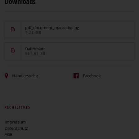
Downloads
pdf_document_macaudio.jpg
1.22 MB
Datenblatt
951.61 KB
Händlersuche
Facebook
RECHTLICHES
Impressum
Datenschutz
AGB