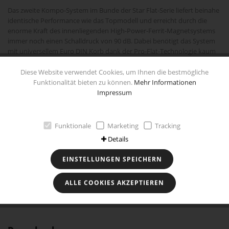
Das zweite Kompo-System im Bunde der Star Flat-Serie liefert beinahe
identische Performance wie das Topmodell und erreicht durch die
enorme Kraft des innenliegenden High-Power-Ferrit-Magnetsystems
immer noch einen Schalldruck von 90 dB. Dabei benötigt das System
mit universellem Euro DIN Korb dank der Pro-Flat-Technologie kaum
Einbautiefe. Der Basslautsprecher bietet dank Dynamic-Schaumsicke
und beschichteter Star-Flat-Papiermembran einen
Diese Website verwendet Cookies, um Ihnen die bestmögliche
überdurchschnittlich hohen Wirkungsgrad. Für den exzellenten
Funktionalität bieten zu können.
Mehr Informationen
Hochtonbereich ist ein separater 19mm Titan dome-Hochtöner
Impressum
zuständig, der inklusive der separaten 12 dB Frequenzweiche dem
System beiliegt.
Funktionale
Marketing
Tracking
Technische Daten
Details
EINSTELLUNGEN SPEICHERN
Besonderheiten
ALLE COOKIES AKZEPTIEREN