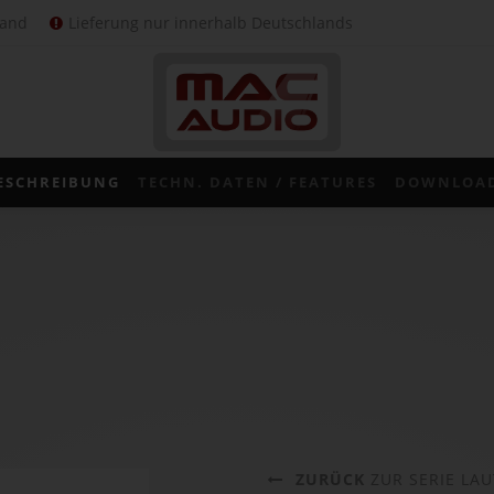
sand
Lieferung nur innerhalb Deutschlands
ESCHREIBUNG
TECHN. DATEN / FEATURES
DOWNLOA
ZURÜCK
ZUR SERIE LA